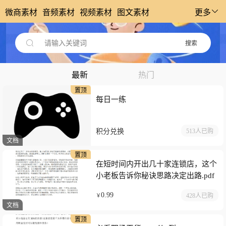
微商素材
音频素材
视频素材
图文素材
更多
请输入关键词
搜索
最新
热门
置顶
每日一练
积分兑换
513人
已购
文档
置顶
在短时间内开出几十家连锁店，这个
小老板告诉你秘诀思路决定出路.pdf
0.99
428人
已购
￥
文档
置顶