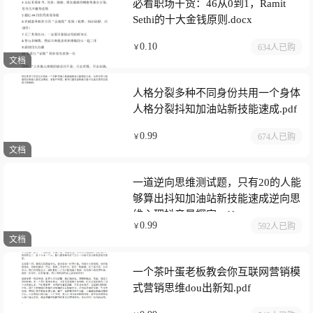
必看职场干货：46从0到1，Ramit
Sethi的十大金钱原则.docx
0.10
634人
已购
￥
文档
人格分裂多种不同身份共用一个身体
人格分裂抖知加油站新技能速成.pdf
0.99
674人
已购
￥
文档
一道逆向思维测试题，只有20的人能
够算出抖知加油站新技能速成逆向思
维心理抖音星探家.pdf
0.99
592人
已购
￥
文档
一个茶叶蛋老板教会你互联网营销模
式营销思维dou出新知.pdf