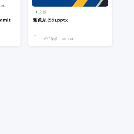
文档
mit
蓝色系 (59).pptx
2年前
850