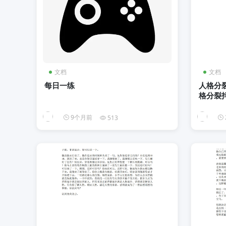
文档
文档
每日一练
人格分
格分裂抖
9个月前
513