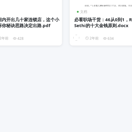
文档
间内开出几十家连锁店，这个小
必看职场干货：46从0到1，Ra
你秘诀思路决定出路.pdf
Sethi的十大金钱原则.docx
2年前
2年前
428
634